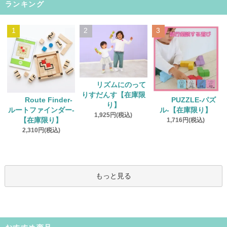
ランキング
1
2
3
リズムにのって
りすだんす【在庫限
Route Finder‐
PUZZLE‐パズ
り】
ルートファインダー‐
ル‐【在庫限り】
1,925円(税込)
【在庫限り】
1,716円(税込)
2,310円(税込)
もっと見る