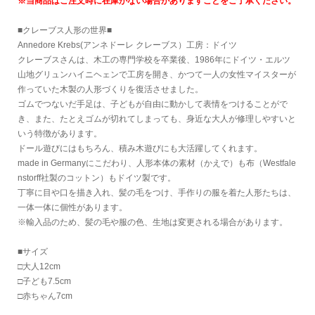
※当商品はご注文時に在庫がない場合がありますことをご了承ください。
■クレーブス人形の世界■
Annedore Krebs(アンネドーレ クレーブス）工房：ドイツ
クレーブスさんは、木工の専門学校を卒業後、1986年にドイツ・エルツ
山地グリュンハイニヘェンで工房を開き、かつて一人の女性マイスターが
作っていた木製の人形づくりを復活させました。
ゴムでつないだ手足は、子どもが自由に動かして表情をつけることがで
き、また、たとえゴムが切れてしまっても、身近な大人が修理しやすいと
いう特徴があります。
ドール遊びにはもちろん、積み木遊びにも大活躍してくれます。
made in Germanyにこだわり、人形本体の素材（かえで）も布（Westfale
nstorff社製のコットン）もドイツ製です。
丁寧に目や口を描き入れ、髪の毛をつけ、手作りの服を着た人形たちは、
一体一体に個性があります。
※輸入品のため、髪の毛や服の色、生地は変更される場合があります。
■サイズ
□大人12cm
□子ども7.5cm
□赤ちゃん7cm