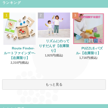
ランキング
1
2
3
リズムにのって
りすだんす【在庫限
Route Finder‐
PUZZLE‐パズ
り】
ルートファインダー‐
ル‐【在庫限り】
1,925円(税込)
【在庫限り】
1,716円(税込)
2,310円(税込)
もっと見る