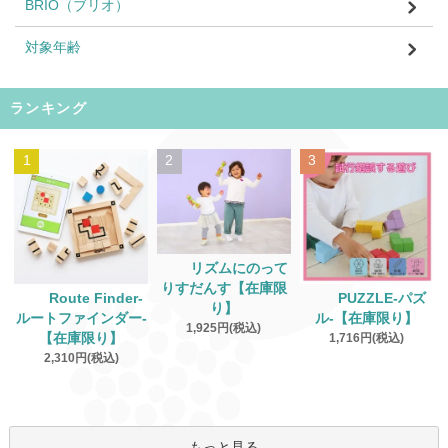
BRIO（ブリオ）
対象年齢
ランキング
1
2
3
リズムにのって
りすだんす【在庫限
Route Finder‐
PUZZLE‐パズ
り】
ルートファインダー‐
ル‐【在庫限り】
1,925円(税込)
【在庫限り】
1,716円(税込)
2,310円(税込)
もっと見る