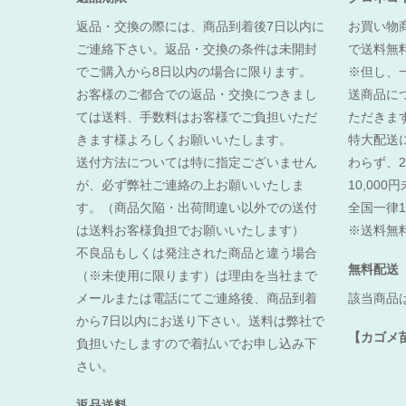
返品・交換の際には、商品到着後7日以内に
お買い物商
ご連絡下さい。返品・交換の条件は未開封
で送料無
でご購入から8日以内の場合に限ります。
※但し、
お客様のご都合での返品・交換につきまし
送商品に
ては送料、手数料はお客様でご負担いただ
ただきま
きます様よろしくお願いいたします。
特大配送
送付方法については特に指定ございません
わらず、2
が、必ず弊社ご連絡の上お願いいたしま
10,00
す。（商品欠陥・出荷間違い以外での送付
全国一律1
は送料お客様負担でお願いいたします）
※送料無
不良品もしくは発注された商品と違う場合
無料配送
（※未使用に限ります）は理由を当社まで
メールまたは電話にてご連絡後、商品到着
該当商品
から7日以内にお送り下さい。送料は弊社で
【カゴメ
負担いたしますので着払いでお申し込み下
さい。
返品送料