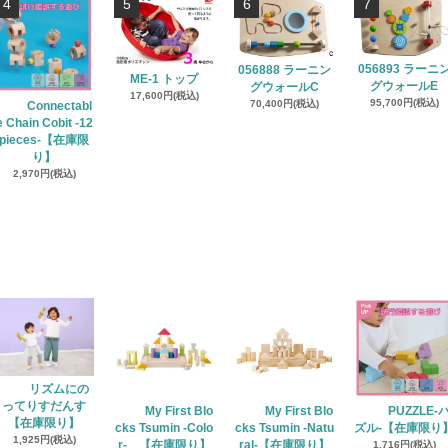
4
5
6
7
056893 ラーニ
056888 ラーニン
ME-1 トップ
グウォールE
グウォールC
17,600円(税込)
95,700円(税込)
70,400円(税込)
Connectabl
e Chain Cobit -12
pieces-【在庫限
り】
2,970円(税込)
リズムにの
ってりすだんす
My First Blo
My First Blo
PUZZLE‐
【在庫限り】
cks Tsumin -Colo
cks Tsumin -Natu
ズル‐【在庫限り
1,925円(税込)
r- 【在庫限り】
ral-【在庫限り】
1,716円(税込)