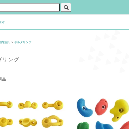
探す
室内遊具
>
ボルダリング
ダリング
商品