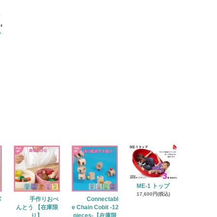
ン
ME-1 トップ
17,600円(税込)
パ
手作りおべ
Connectabl
】
んとう 【在庫限
e Chain Cobit -12
り】
pieces-【在庫限