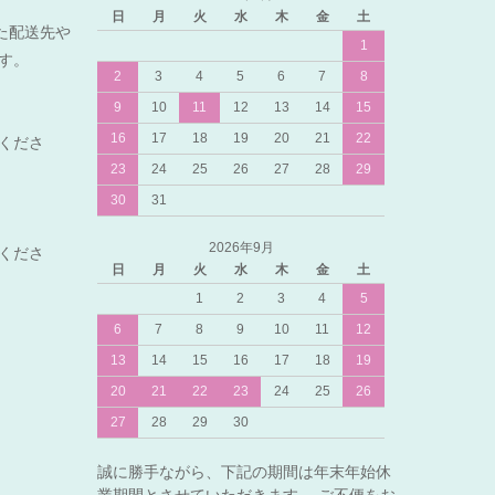
日
月
火
水
木
金
土
れた配送先や
1
ます。
2
3
4
5
6
7
8
9
10
11
12
13
14
15
16
17
18
19
20
21
22
くださ
23
24
25
26
27
28
29
30
31
2026年9月
くださ
日
月
火
水
木
金
土
1
2
3
4
5
6
7
8
9
10
11
12
13
14
15
16
17
18
19
20
21
22
23
24
25
26
27
28
29
30
誠に勝手ながら、下記の期間は年末年始休