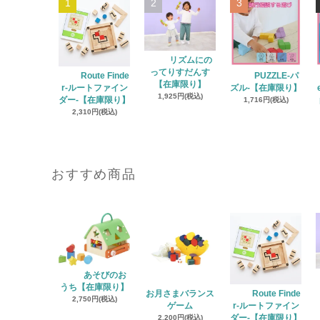
1
2
3
リズムにの
ってりすだんす
Route Finde
PUZZLE‐パ
【在庫限り】
r‐ルートファイン
ズル‐【在庫限り】
1,925円(税込)
ダー‐【在庫限り】
1,716円(税込)
2,310円(税込)
おすすめ商品
あそびのお
うち【在庫限り】
お月さまバランス
Route Finde
2,750円(税込)
ゲーム
r‐ルートファイン
2,200円(税込)
ダー‐【在庫限り】