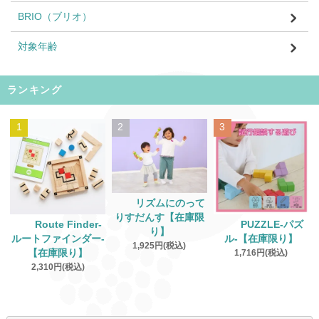
BRIO（ブリオ）
対象年齢
ランキング
1
2
3
リズムにのって
りすだんす【在庫限
Route Finder‐
PUZZLE‐パズ
り】
ルートファインダー‐
ル‐【在庫限り】
1,925円(税込)
【在庫限り】
1,716円(税込)
2,310円(税込)