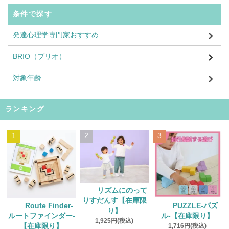
条件で探す
発達心理学専門家おすすめ
BRIO（ブリオ）
対象年齢
ランキング
1
2
3
リズムにのって
りすだんす【在庫限
Route Finder‐
PUZZLE‐パズ
り】
ルートファインダー‐
ル‐【在庫限り】
1,925円(税込)
【在庫限り】
1,716円(税込)