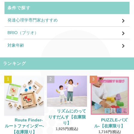
条件で探す
発達心理学専門家おすすめ
BRIO（ブリオ）
対象年齢
ランキング
1
2
3
リズムにのって
りすだんす【在庫限
Route Finder‐
PUZZLE‐パズ
り】
ルートファインダー‐
ル‐【在庫限り】
1,925円(税込)
【在庫限り】
1,716円(税込)