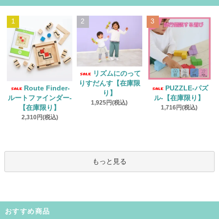
1
2
3
リズムにのって
りすだんす【在庫限
Route Finder‐
PUZZLE‐パズ
り】
ルートファインダー‐
ル‐【在庫限り】
1,925円(税込)
【在庫限り】
1,716円(税込)
2,310円(税込)
もっと見る
おすすめ商品