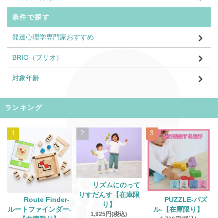
条件で探す
発達心理学専門家おすすめ
BRIO（ブリオ）
対象年齢
ランキング
1
2
3
リズムにのって
りすだんす【在庫限
Route Finder‐
PUZZLE‐パズ
り】
ルートファインダー‐
ル‐【在庫限り】
1,925円(税込)