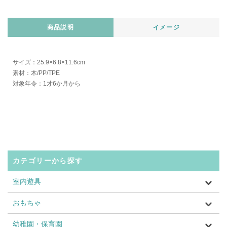
商品説明
イメージ
サイズ：25.9×6.8×11.6cm
素材：木/PP/TPE
対象年令：1才6か月から
カテゴリーから探す
室内遊具
おもちゃ
幼稚園・保育園