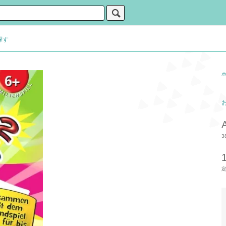
探す
3
定