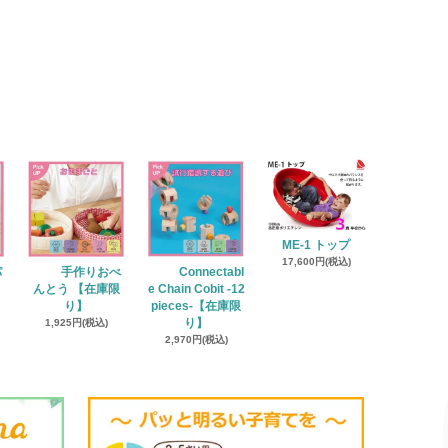
ME-1 トップ
17,600円(税込)
パ
手作りおべ
Connectabl
】
んとう 【在庫限
e Chain Cobit -12
り】
pieces-【在庫限
1,925円(税込)
り】
2,970円(税込)