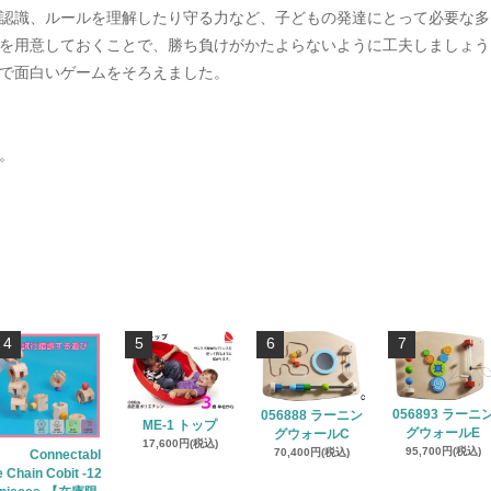
認識、ルールを理解したり守る力など、子どもの発達にとって必要な多
を用意しておくことで、勝ち負けがかたよらないように工夫しましょう
で面白いゲームをそろえました。
。
4
5
6
7
056893 ラーニ
056888 ラーニン
ME-1 トップ
グウォールE
グウォールC
17,600円(税込)
95,700円(税込)
70,400円(税込)
Connectabl
e Chain Cobit -12