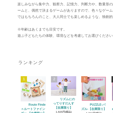
楽しみながら集中力、観察力、記憶力、判断力や、数量形の
ームと、偶然で決まるゲームがありますので、色々なゲーム
ではもちろんのこと、大人同士でも楽しめるような、独創的
※年齢はあくまでも目安です。
遊ぶ子どもたちの体験、環境などを考慮してお選びください
ランキング
1
2
3
リズムにの
ってりすだんす
Route Finde
PUZZLE‐パ
【在庫限り】
r‐ルートファイン
ズル‐【在庫限り】
1,925円(税込)