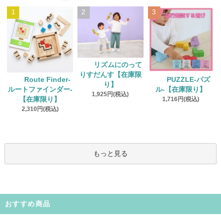
1
2
3
リズムにのって
りすだんす【在庫限
Route Finder‐
PUZZLE‐パズ
り】
ルートファインダー‐
ル‐【在庫限り】
1,925円(税込)
【在庫限り】
1,716円(税込)
2,310円(税込)
もっと見る
おすすめ商品