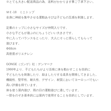
※とても大きい配送商品の為、送料がかかります事ご了承下さい。
ＭＥ-18 ミニトップ
全身に神経を集中させる運動あそびは子どもの五感を刺激します。
定番のトップに小さなサイズが仲間入りです。
小さな子どもが遊ぶのにちょうどいい大きさです。
中に入ってバランスをとったり、大人にそっと揺らしてもらって
遊びます。
Φ68cm
高密度ポリエチレン
GONGE（ゴンゲ）社：デンマーク
1966年より、子どもたちがより活発に体を動かすことを目的に
子どもたちを刺激したり、励ましたりする道具を開発してきました。
機能性、堅牢性、耐久性、デザイン、材質においてヨーロッパでもい
高い評価を得ています。
体を使う屋内遊び、雨の日の運動遊びに適しています。
一部をのぞき基本的には屋内で使用することを目的としています。