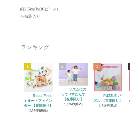
約2.5kg(約36ピース)
※布袋入り
ランキング
1
2
3
リズムにの
ってりすだんす
Route Finde
PUZZLE‐パ
【在庫限り】
r‐ルートファイン
ズル‐【在庫限り】
1,925円(税込)
ダー‐【在庫限り】
1,716円(税込)
2,310円(税込)