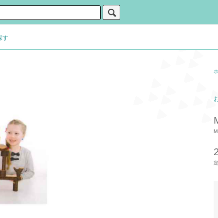
探す
M
定