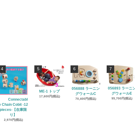
4
5
6
7
056893 ラーニ
056888 ラーニン
ME-1 トップ
グウォールE
グウォールC
17,600円(税込)
95,700円(税込)
70,400円(税込)
Connectabl
e Chain Cobit -12
pieces-【在庫限
り】
2,970円(税込)