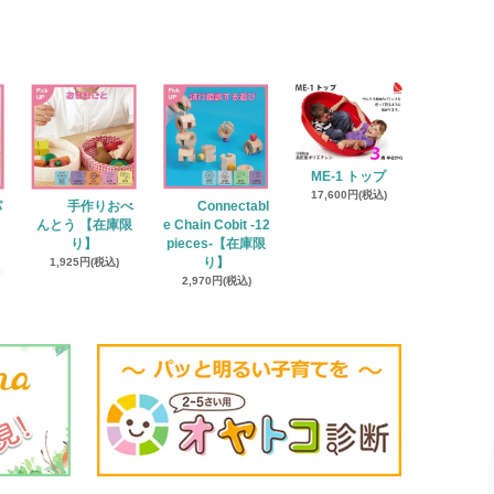
ME-1 トップ
17,600円(税込)
パ
手作りおべ
Connectabl
】
んとう 【在庫限
e Chain Cobit -12
り】
pieces-【在庫限
1,925円(税込)
り】
2,970円(税込)