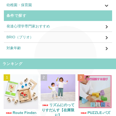
幼稚園・保育園
条件で探す
発達心理学専門家おすすめ
BRIO（ブリオ）
対象年齢
ランキング
1
2
3
リズムにのって
りすだんす【在庫限
Route Finder‐
PUZZLE‐パズ
り】