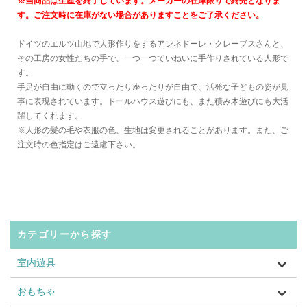
※当商品は生産を終了しています。メーカーの在庫限りで終売となりま
す。ご注文時に在庫がない場合がありますことをご了承ください。
ドイツのエルツ山地で人形作りをするアンネドーレ・クレーブスさんと、
その工房の女性たちの手で、一つ一つていねいに手作りされている人形で
す。
手足が自由に動くので立ったり座ったりが自由で、活発な子どもの姿が見
事に表現されています。ドールハウス遊びにも、また積み木遊びにも大活
躍してくれます。
※人形の髪の毛や衣服の色、生地は変更されることがあります。また、ご
注文時の色指定はご遠慮下さい。
カテゴリーから探す
室内遊具
おもちゃ