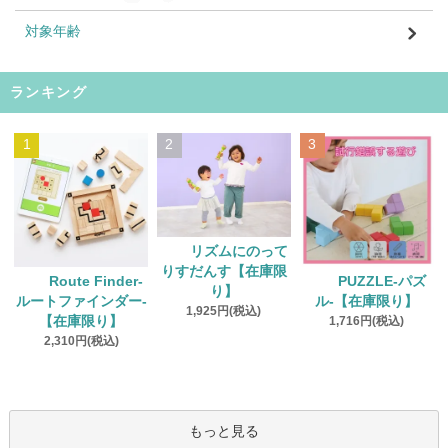
対象年齢
ランキング
1
2
3
リズムにのって
りすだんす【在庫限
Route Finder‐
PUZZLE‐パズ
り】
ルートファインダー‐
ル‐【在庫限り】
1,925円(税込)
【在庫限り】
1,716円(税込)
2,310円(税込)
もっと見る