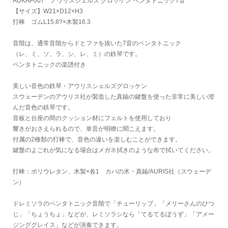
AUKAP007 アウリスシェルズ グロッケン ペンタトニック7音
【サイズ】W21×D12×H3
打棒 ゴムL15.8?×木製16.3
音階は、通常音階からドとファを抜いた7音のペンタトニック
（レ、ミ、ソ、ラ、シ、レ、ミ）の鉄琴です。
ペンタトニックの楽譜付き
美しい音色の鉄琴・アウリスシェルズグロッケン
スウェーデンのアウリス社が製造した真鍮の鍵盤を使った非常に美しい澄
んだ音色の鉄琴です。
音板と台座の間のクッション材にフェルトを使用しており
響きがおさえられるので、単音が明瞭に聞こえます。
付属の2種類の打棒で、音色の違いを楽しむことができます。
鍵盤のよごれが気になる場合はメガネ拭きのような布で拭いてください。
打棒：ポリウレタン、木製×各1 カバの木・真鍮/AURIS社（スウェーデ
ン）
ドレミソラのペンタトニック音階で「チューリップ」「メリーさんのひつ
じ」「ちょうちょ」などが、レミソラシなら「てるてるぼうず」「アメー
ジンググレイス」などが演奏できます。