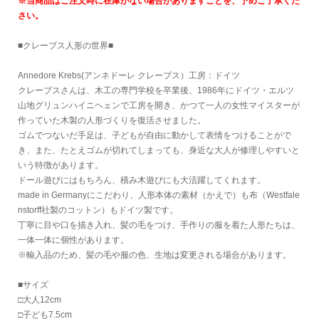
※当商品はご注文時に在庫がない場合がありますことを、予めご了承くだ
さい。
■クレーブス人形の世界■
Annedore Krebs(アンネドーレ クレーブス）工房：ドイツ
クレーブスさんは、木工の専門学校を卒業後、1986年にドイツ・エルツ
山地グリュンハイニヘェンで工房を開き、かつて一人の女性マイスターが
作っていた木製の人形づくりを復活させました。
ゴムでつないだ手足は、子どもが自由に動かして表情をつけることがで
き、また、たとえゴムが切れてしまっても、身近な大人が修理しやすいと
いう特徴があります。
ドール遊びにはもちろん、積み木遊びにも大活躍してくれます。
made in Germanyにこだわり、人形本体の素材（かえで）も布（Westfale
nstorff社製のコットン）もドイツ製です。
丁寧に目や口を描き入れ、髪の毛をつけ、手作りの服を着た人形たちは、
一体一体に個性があります。
※輸入品のため、髪の毛や服の色、生地は変更される場合があります。
■サイズ
□大人12cm
□子ども7.5cm