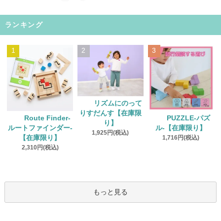
ランキング
1
2
3
リズムにのって
りすだんす【在庫限
Route Finder‐
PUZZLE‐パズ
り】
ルートファインダー‐
ル‐【在庫限り】
1,925円(税込)
【在庫限り】
1,716円(税込)
2,310円(税込)
もっと見る