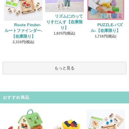
リズムにのって
りすだんす【在庫限
Route Finder‐
PUZZLE‐パズ
り】
ルートファインダー‐
ル‐【在庫限り】
1,925円(税込)
【在庫限り】
1,716円(税込)
2,310円(税込)
もっと見る
おすすめ商品