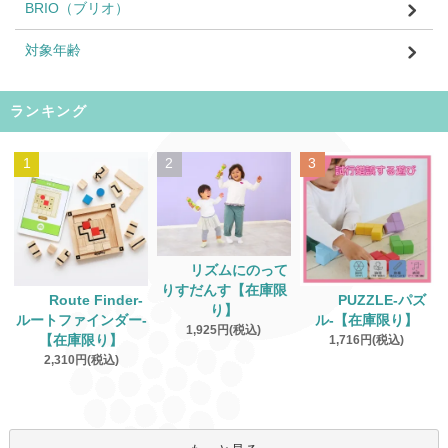
BRIO（ブリオ）
対象年齢
ランキング
1
2
3
リズムにのって
りすだんす【在庫限
Route Finder‐
PUZZLE‐パズ
り】
ルートファインダー‐
ル‐【在庫限り】
1,925円(税込)
【在庫限り】
1,716円(税込)
2,310円(税込)