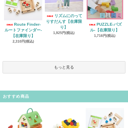
リズムにのって
りすだんす【在庫限
Route Finder‐
PUZZLE‐パズ
り】
ルートファインダー‐
ル‐【在庫限り】
1,925円(税込)
【在庫限り】
1,716円(税込)
2,310円(税込)
もっと見る
おすすめ商品