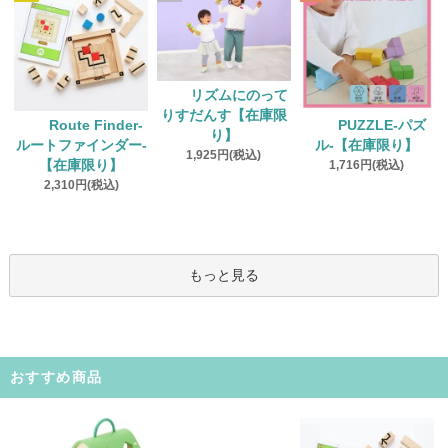
リズムにのって
りすだんす【在庫限
Route Finder‐
PUZZLE‐パズ
り】
ルートファインダー‐
ル‐【在庫限り】
1,925円(税込)
【在庫限り】
1,716円(税込)
2,310円(税込)
もっと見る
おすすめ商品