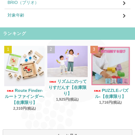
BRIO（ブリオ）
対象年齢
ランキング
1
2
3
リズムにのって
りすだんす【在庫限
Route Finder‐
PUZZLE‐パズ
り】
ルートファインダー‐
ル‐【在庫限り】
1,925円(税込)
【在庫限り】
1,716円(税込)
2,310円(税込)