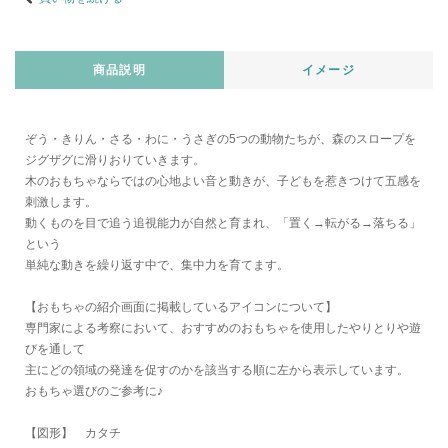
商品説明
イメージ
ぞう・きりん・さる・わに・うさぎの5つの動物たちが、森のスロープを
ジグザグに滑りおりていきます。
木のおもちゃならではの心地よい音と動きが、子どもを惹きつけて五感を
刺激します。
動くものを目で追う追視能力が自然と育まれ、「置く→転がる→落ちる」
という
単純な動きを繰り返す中で、集中力を育てます。
【おもちゃの紹介画面に掲載しているアイコンについて】
専門家による考察において、おすすめのおもちゃを使用したやりとりや遊
びを通して
主にどの領域の発達を促すのかを該当する順に左から表示しています。
おもちゃ選びのご参考に♪
【図形】 カタチ