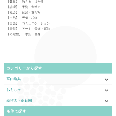
【数量】 数える・はかる
【論理】 予測・創造力
【社会】 家族・友だち
【自然】 天気・植物
【言語】 コミュニケーション
【表現】 アート・音楽・運動
【巧緻性】 手指・全身
カテゴリーから探す
室内遊具
おもちゃ
幼稚園・保育園
条件で探す