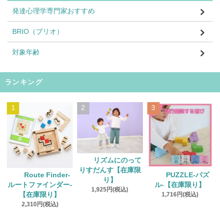
発達心理学専門家おすすめ
BRIO（ブリオ）
対象年齢
ランキング
1
2
3
リズムにのって
りすだんす【在庫限
Route Finder‐
PUZZLE‐パズ
り】
ルートファインダー‐
ル‐【在庫限り】
1,925円(税込)
【在庫限り】
1,716円(税込)
2,310円(税込)