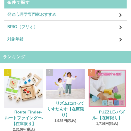
条件で探す
発達心理学専門家おすすめ
BRIO（ブリオ）
対象年齢
ランキング
1
2
3
リズムにのって
りすだんす【在庫限
Route Finder‐
PUZZLE‐パズ
り】
ルートファインダー‐
ル‐【在庫限り】
1,925円(税込)
【在庫限り】
1,716円(税込)
2,310円(税込)