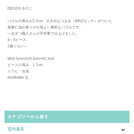
DB1203 きのこ
パズルの厚みが2.3cm、大きめなつまみ（Φ約2センチ）がついた
亜麻仁油の香りが心地よい素朴なパズルです。
一点ずつ職人さんが手作業で仕上げました。
4～5ピース。
2歳ぐらい～
W29.5cm×D19.3cm×H2.3cm
ピースの厚み 1.7cm
トウヒ・合成
dreiBlatter 社
カテゴリーから探す
室内遊具