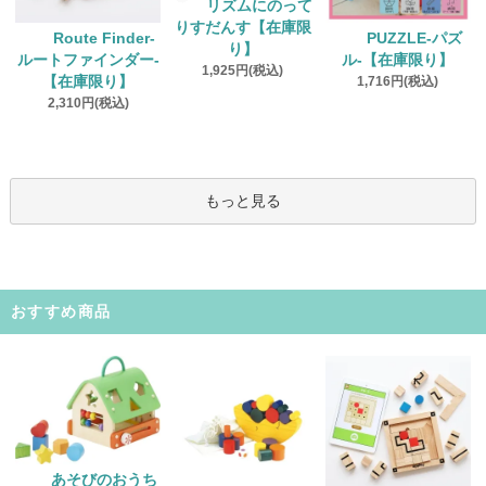
リズムにのって
りすだんす【在庫限
Route Finder‐
PUZZLE‐パズ
り】
ルートファインダー‐
ル‐【在庫限り】
1,925円(税込)
【在庫限り】
1,716円(税込)
2,310円(税込)
もっと見る
おすすめ商品
あそびのおうち