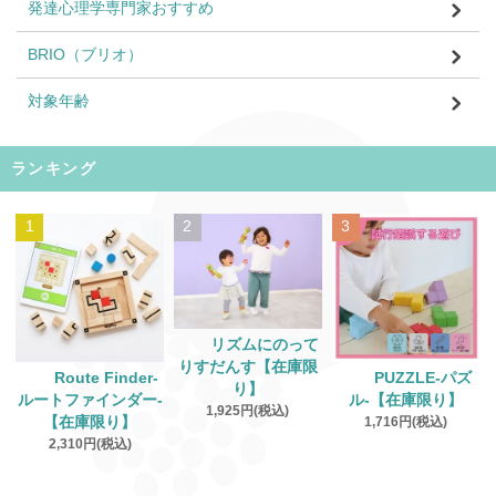
発達心理学専門家おすすめ
BRIO（ブリオ）
対象年齢
ランキング
1
2
3
リズムにのって
りすだんす【在庫限
Route Finder‐
PUZZLE‐パズ
り】
ルートファインダー‐
ル‐【在庫限り】
1,925円(税込)
【在庫限り】
1,716円(税込)
2,310円(税込)