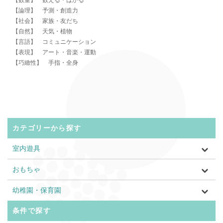
【数量】 数える・はかる
【論理】 予測・創造力
【社会】 家族・友だち
【自然】 天気・植物
【言語】 コミュニケーション
【表現】 アート・音楽・運動
【巧緻性】 手指・全身
カテゴリーから探す
室内遊具
おもちゃ
幼稚園・保育園
条件で探す