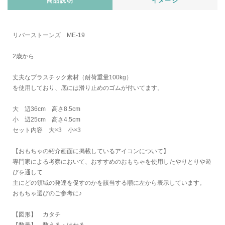
商品説明
イメージ
リバーストーンズ ME-19
2歳から
丈夫なプラスチック素材（耐荷重量100kg）
を使用しており、底には滑り止めのゴムが付いてます。
大 辺36cm 高さ8.5cm
小 辺25cm 高さ4.5cm
セット内容 大×3 小×3
【おもちゃの紹介画面に掲載しているアイコンについて】
専門家による考察において、おすすめのおもちゃを使用したやりとりや遊
びを通して
主にどの領域の発達を促すのかを該当する順に左から表示しています。
おもちゃ選びのご参考に♪
【図形】 カタチ