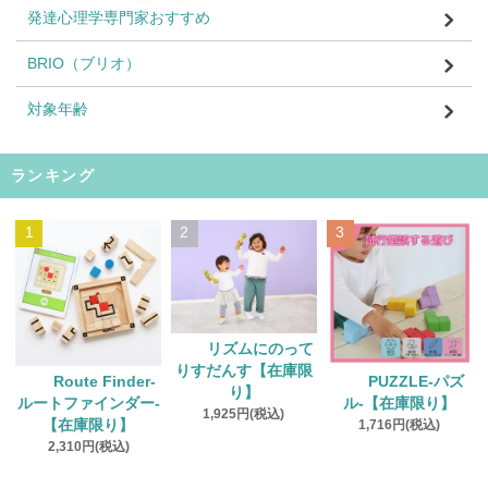
発達心理学専門家おすすめ
BRIO（ブリオ）
対象年齢
ランキング
1
2
3
リズムにのって
りすだんす【在庫限
Route Finder‐
PUZZLE‐パズ
り】
ルートファインダー‐
ル‐【在庫限り】
1,925円(税込)
【在庫限り】
1,716円(税込)
2,310円(税込)