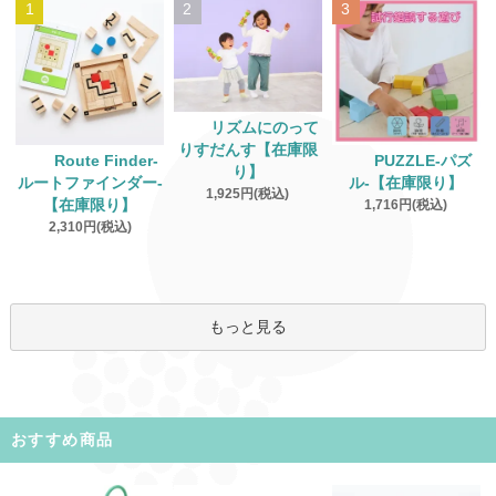
1
2
3
リズムにのって
りすだんす【在庫限
Route Finder‐
PUZZLE‐パズ
り】
ルートファインダー‐
ル‐【在庫限り】
1,925円(税込)
【在庫限り】
1,716円(税込)
2,310円(税込)
もっと見る
おすすめ商品