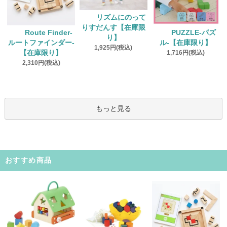
リズムにのって
りすだんす【在庫限
Route Finder‐
PUZZLE‐パズ
り】
ルートファインダー‐
ル‐【在庫限り】
1,925円(税込)
【在庫限り】
1,716円(税込)
2,310円(税込)
もっと見る
おすすめ商品