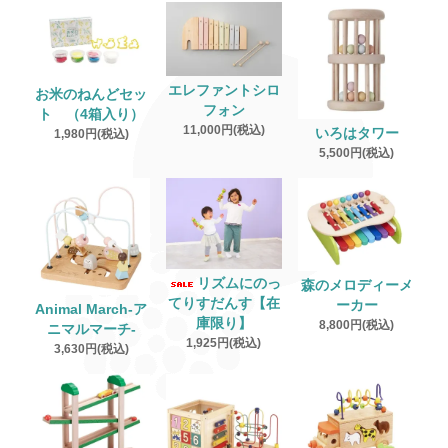
エレファントシロ
お米のねんどセッ
フォン
ト （4箱入り）
11,000円(税込)
いろはタワー
1,980円(税込)
5,500円(税込)
リズムにのっ
森のメロディーメ
てりすだんす【在
ーカー
Animal March‐ア
庫限り】
8,800円(税込)
ニマルマーチ‐
1,925円(税込)
3,630円(税込)