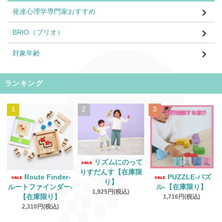
発達心理学専門家おすすめ
BRIO（ブリオ）
対象年齢
ランキング
1
2
3
リズムにのって
りすだんす【在庫限
Route Finder‐
PUZZLE‐パズ
り】
ルートファインダー‐
ル‐【在庫限り】
1,925円(税込)
【在庫限り】
1,716円(税込)
2,310円(税込)