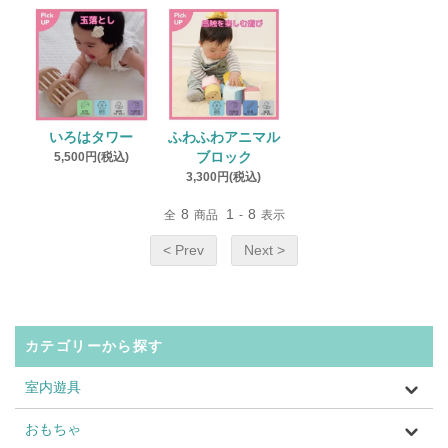
いろはタワー
ふわふわアニマル
5,500円(税込)
ブロック
3,300円(税込)
8
1
8
全
商品
-
表示
< Prev
Next >
カテゴリーから探す
室内遊具
おもちゃ