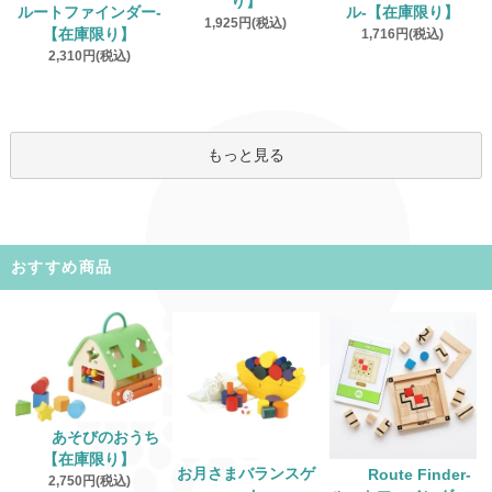
り】
ルートファインダー‐
ル‐【在庫限り】
1,925円(税込)
【在庫限り】
1,716円(税込)
2,310円(税込)
もっと見る
おすすめ商品
あそびのおうち
【在庫限り】
お月さまバランスゲ
Route Finder‐
2,750円(税込)