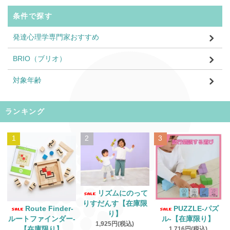
条件で探す
発達心理学専門家おすすめ
BRIO（ブリオ）
対象年齢
ランキング
1
2
3
リズムにのって
りすだんす【在庫限
Route Finder‐
PUZZLE‐パズ
り】
ルートファインダー‐
ル‐【在庫限り】
1,925円(税込)
【在庫限り】
1,716円(税込)