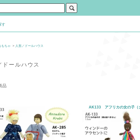
探す
おもちゃ
>
人形／ドールハウス
／ドールハウス
商品
AK133 アフリカの女の子