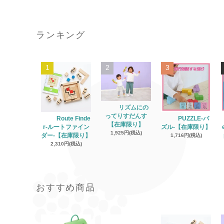
ランキング
1
2
3
リズムにの
ってりすだんす
Route Finde
PUZZLE‐パ
【在庫限り】
r‐ルートファイン
ズル‐【在庫限り】
1,925円(税込)
ダー‐【在庫限り】
1,716円(税込)
2,310円(税込)
おすすめ商品