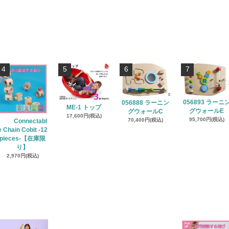
4
5
6
7
056893 ラーニ
056888 ラーニン
ME-1 トップ
グウォールE
グウォールC
17,600円(税込)
95,700円(税込)
70,400円(税込)
Connectabl
e Chain Cobit -12
pieces-【在庫限
り】
2,970円(税込)