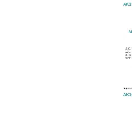
AK
A
AK